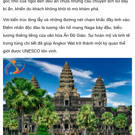
góc nhỏ của ngôi đền đều ẩn chứa những câu chuyện lịch sử đầy
bí ẩn, khiến du khách không khỏi tò mò khám phá.
Với kiến trúc lộng lẫy và những đường nét chạm khắc đầy tinh xảo.
Điểm nhấn độc đáo là tượng rắn hổ mang Naga bảy đầu, biểu
tượng thiêng liêng của văn hóa Ấn Độ Giáo. Sự hoàn mỹ và tinh tế
trong từng chi tiết đã giúp Angkor Wat trở thành một kỳ quan thế
giới được UNESCO tôn vinh.