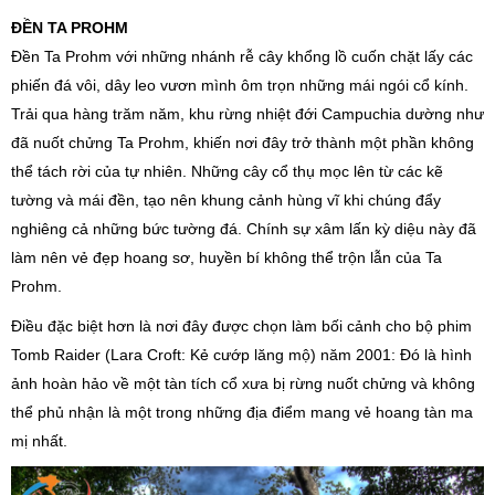
ĐỀN TA PROHM
Đền Ta Prohm với những nhánh rễ cây khổng lồ cuốn chặt lấy các
phiến đá vôi, dây leo vươn mình ôm trọn những mái ngói cổ kính.
Trải qua hàng trăm năm, khu rừng nhiệt đới Campuchia dường như
đã nuốt chửng Ta Prohm, khiến nơi đây trở thành một phần không
thể tách rời của tự nhiên. Những cây cổ thụ mọc lên từ các kẽ
tường và mái đền, tạo nên khung cảnh hùng vĩ khi chúng đẩy
nghiêng cả những bức tường đá. Chính sự xâm lấn kỳ diệu này đã
làm nên vẻ đẹp hoang sơ, huyền bí không thể trộn lẫn của Ta
Prohm.
Điều đặc biệt hơn là nơi đây được chọn làm bối cảnh cho bộ phim
Tomb Raider (Lara Croft: Kẻ cướp lăng mộ) năm 2001: Đó là hình
ảnh hoàn hảo về một tàn tích cổ xưa bị rừng nuốt chửng và không
thể phủ nhận là một trong những địa điểm mang vẻ hoang tàn ma
mị nhất.