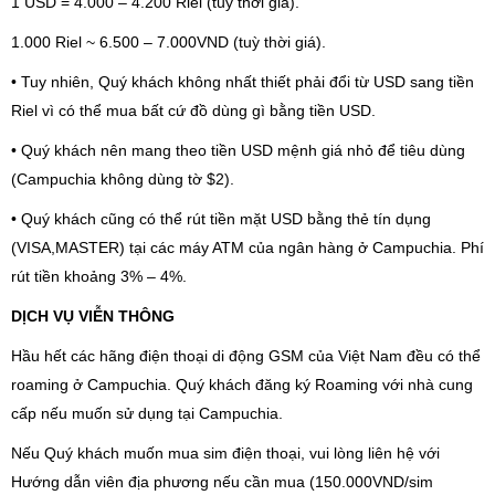
1 USD = 4.000 – 4.200 Riel (tuỳ thời giá).
1.000 Riel ~ 6.500 – 7.000VND (tuỳ thời giá).
•
Tuy nhiên, Quý khách không nhất thiết phải đổi từ USD sang tiền
Riel vì có thể mua bất cứ đồ dùng gì bằng tiền USD.
•
Quý khách nên mang theo tiền USD mệnh giá nhỏ để tiêu dùng
(Campuchia không dùng tờ $2).
•
Quý khách cũng có thể rút tiền mặt USD bằng thẻ tín dụng
(VISA,MASTER) tại các máy ATM của ngân hàng ở Campuchia. Phí
rút tiền khoảng 3% – 4%.
DỊCH VỤ VIỄN THÔNG
Hầu hết các hãng điện thoại di động GSM của Việt Nam đều có thể
roaming ở Campuchia. Quý khách đăng ký Ro
aming
với nhà cung
cấp nếu muốn sử dụng tại Campuchia.
Nếu Quý khách muốn mua sim điện thoại, vui lòng liên hệ với
Hướng dẫn viên địa phương nếu cần mua (150.
000VND/sim