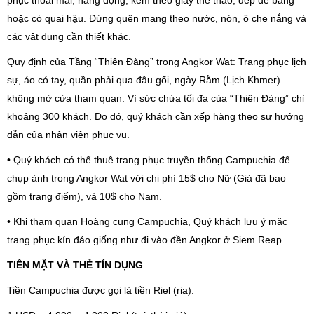
phục thoải mái, năng động, kèm theo giày thể thao, dép đế bằng
hoặc có quai hậu. Đừng quên mang theo nước, nón, ô che nắng và
các vật dụng cần thiết khác.
Quy định của Tầng “Thiên Đàng” trong Angkor Wat: Trang phục lịch
sự, áo có tay, quần phải qua đâu gối, ngày Rằm (Lịch Khmer)
không mở cửa tham quan. Vì sức chứa tối đa của “Thiên Đàng” chỉ
khoảng 300 khách. Do đó, quý khách cần xếp hàng theo sự hướng
dẫn của nhân viên phục vụ.
• Quý khách có thể thuê trang phục truyền thống Campuchia để
chụp ảnh trong Angkor Wat với chi phí 15$ cho Nữ (Giá đã bao
gồm trang điểm), và 10$ cho Nam.
• Khi tham quan Hoàng cung Campuchia, Quý khách lưu ý mặc
trang phục kín đáo giống như đi vào đền Angkor ở Siem Reap.
TIỀN MẶT VÀ THẺ TÍN DỤNG
Tiền Campuchia được gọi là tiền Riel (ria).