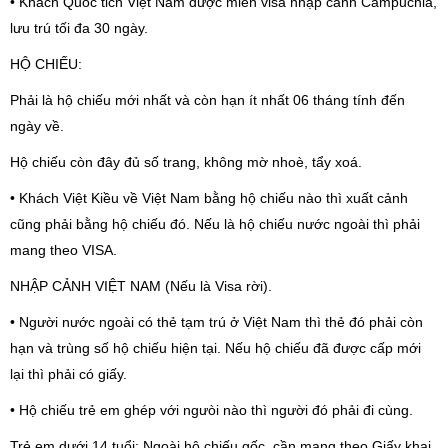
• Khách Quốc tich Việt Nam được miễn visa nhập cảnh Campuchia,
lưu trú tối đa 30 ngày.
HỘ CHIẾU:
Phải là hộ chiếu mới nhất và còn hạn ít nhất 06 tháng tính đến
ngày về.
Hộ chiếu còn đây đủ số trang, không mờ nhoè, tẩy xoá.
• Khách Việt Kiều về Việt Nam bằng hộ chiếu nào thì xuất cảnh
cũng phải
bằng hộ chiếu đó. Nếu là hộ chiếu nước ngoài thì phải
mang theo VISA.
NHẬP CẢNH VIỆT NAM (Nếu là Visa rời).
• Người nước ngoài có thẻ tạm trú ở Việt Nam thì thẻ đó phải còn
hạn và
trùng số hộ chiếu hiện tại. Nếu hộ chiếu đã được cấp mới
lại thì phải có giấy.
• Hộ chiếu trẻ em ghép với ngưòi nào thì người đó phải đi cùng.
Trẻ em dưới 14 tuổi: Ngoài hộ chiếu gốc, cần mang theo Giấy khai