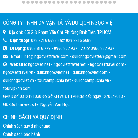
CÔNG TY TNHH DV VẬN TẢI VÀ DU LỊCH NGỌC VIỆT
Địa chỉ:
658G Đ.Phạm Văn Chí, Phường Bình Tiên, TP.HCM
Điện thoại
:
028.2216.6688
Fax:
028.2216.6688
Di Động:
0908.816.779
-
0966.837.937
- Zalo:
0966.837.937
Email:
info@ngocviettravel.com
-
dulichngocviet668@gmail.com
Website:
ngocviet.net
-
ngocviettravel.net
-
ngocviettravel.com
-
ngocviettravel.vn
-
dulichngocviet.net
-
dulichngocviet.com
-
dulichngocviet.vn
-
tourcampuchia.net
-
dulichcampuchia.vn
-
tourvip24h.com
GPKD số 0312181030 do Sở KH và ĐT TP.HCM cấp ngày 12/03/2013 -
GĐ/Sở hữu website: Nguyễn Văn Học
CHÍNH SÁCH VÀ QUY ĐỊNH
Chính sách quy định chung
Chính sách bảo hành