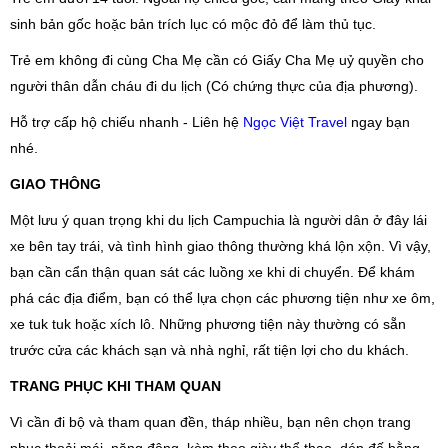
sinh bản gốc hoặc bản trích lục có mộc đỏ để làm thủ tục.
Trẻ em không đi cùng Cha Mẹ cần có Giấy Cha Mẹ uỷ quyền cho
người thân dẫn cháu đi du lịch (Có chứng thực của địa phương).
Hỗ trợ cấp hộ chiếu nhanh - Liên hệ
Ngọc Việt Travel
ngay bạn
nhé.
GIAO THÔNG
Một lưu ý quan trọng khi du lịch Campuchia là người dân ở đây lái
xe bê
n
tay trái, và tình hình giao thông thường khá lộn xộn. Vì vậy,
bạn cần cẩn thận quan sát các luồng xe khi di chuyển. Để khám
phá các địa điểm, bạn có thể lựa chọn các phương tiện như xe ôm,
xe tuk tuk hoặc xích lô. Những phương tiện này thường có sẵn
trước cửa các khách sạn và nhà nghỉ, rất tiện lợi cho du khách.
TRANG PHỤC KHI THAM QUAN
Vì cần đi bộ và tham quan đền, tháp nhiều, bạn nên chọn trang