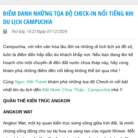
ĐIỂM DANH NHỮNG TỌA ĐỘ CHECK-IN NỔI TIẾNG KHI
DU LỊCH CAMPUCHIA
Thứ bảy, 14:22 Ngày 07/12/2024
Campuchia, với nền văn hóa lâu đời và những di tích lịch sử đồ sộ,
luôn là điểm đến hấp dẫn du khách khắp nơi. Nếu bạn đang lên kế
hoạch cho một chuyến đi đến đất nước chùa tháp này, hãy cùng
khám phá những điểm đến nổi tiếng không thể bỏ qua nhé !
Cùng
Ngọc Việt Travel
khám phá những tọa độ Check-in nổi bật
nhất khi du lịch đến
Đất Nước Chùa Tháp - Campuchia
nhé !!
QUẦN THỂ KIẾN TRÚC ANGKOR
ANGKOR WAT
Angkor Wat, một kỳ quan kiến trúc sừng sững giữa trời đất, là minh
chứng sống động cho sự tài hoa và sáng tạo của người Khmer. Mỗi