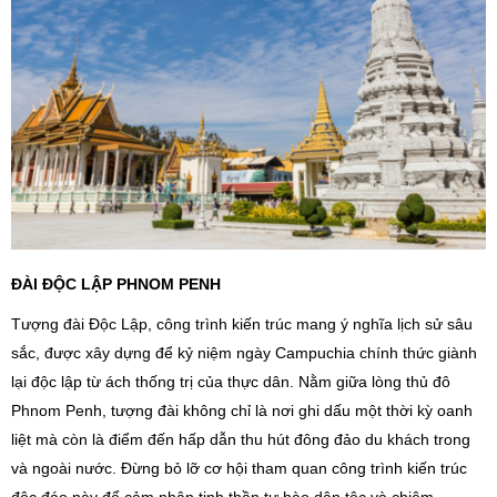
ĐÀI ĐỘC LẬP PHNOM PENH
Tượng đài Độc Lập, công trình kiến trúc mang ý nghĩa lịch sử sâu
sắc, được xây dựng để kỷ niệm ngày Campuchia chính thức giành
lại độc lập từ ách thống trị của thực dân. Nằm giữa lòng thủ đô
Phnom Penh, tượng đài không chỉ là nơi ghi dấu một thời kỳ oanh
liệt mà còn là điểm đến hấp dẫn thu hút đông đảo du khách trong
và ngoài nước. Đừng bỏ lỡ cơ hội tham quan công trình kiến trúc
độc đáo này để cảm nhận tinh thần tự hào dân tộc và chiêm