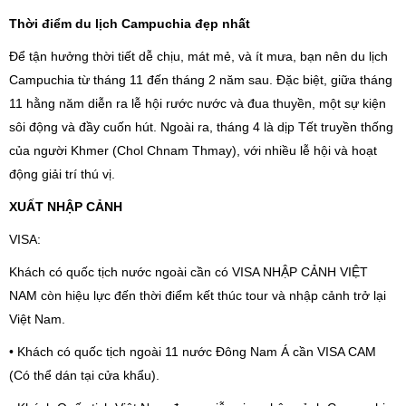
Thời điểm du lịch Campuchia đẹp nhất
Để tận hưởng thời tiết dễ chịu, mát mẻ, và ít mưa, bạn nên du lịch
Campuchia từ tháng 11 đến tháng 2 năm sau. Đặc biệt, giữa tháng
11 hằng năm diễn ra lễ hội rước nước và đua thuyền, một sự kiện
sôi động và đầy cuốn hút. Ngoài ra, tháng 4 là dịp Tết truyền thống
của người Khmer (Chol Chnam Thmay), với nhiều lễ hội và hoạt
động giải trí thú vị.
XUẤT NHẬP CẢNH
VISA:
Khách có quốc tịch nước ngoài cần có VISA NHẬP CẢNH VIỆT
NAM còn hiệu lực đến thời điểm kết thúc tour và nhập cảnh trở lại
Việt
Nam
.
• Khách có quốc tịch ngoài 11 nước Đông Nam Á cần VISA CAM
(Có thể dán tại cửa khẩu).