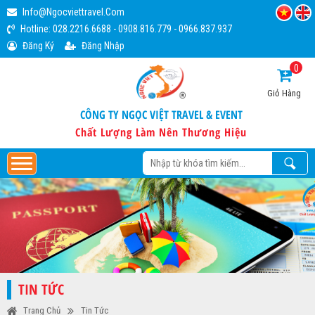
Info@ngocviettravel.com
Hotline:
028.2216.6688
-
0908.816.779
-
0966.837.937
Đăng Ký
Đăng Nhập
0
Giỏ Hàng
CÔNG TY NGỌC VIỆT TRAVEL & EVENT
Chất Lượng Làm Nên Thương Hiệu
TIN TỨC
Trang Chủ
Tin Tức