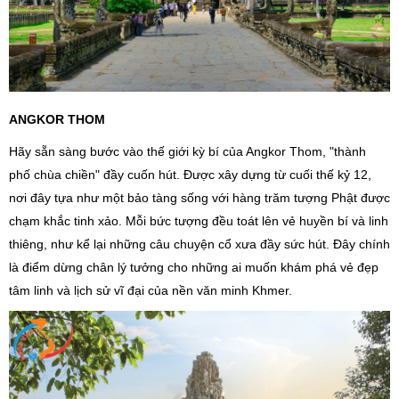
ANGKOR THOM
Hãy sẵn sàng bước vào thế giới kỳ bí của Angkor Thom, "thành
phố chùa chiền" đầy cuốn hút. Được xây dựng từ cuối thế kỷ 12,
nơi đây tựa như một bảo tàng sống với hàng trăm tượng Phật được
chạm khắc tinh xảo. Mỗi bức tượng đều toát lên vẻ huyền bí và linh
thiêng, như kể lại những câu chuyện cổ xưa đầy sức hút. Đây chính
là điểm dừng chân lý tưởng cho những ai muốn khám phá vẻ đẹp
tâm linh và lịch sử vĩ đại của nền văn minh Khmer.