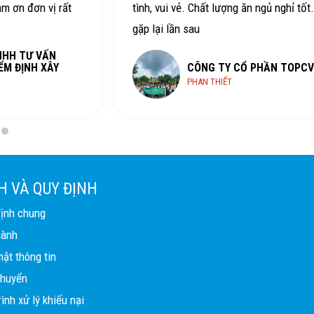
ảm ơn đơn vị rất
tình, vui vẻ. Chất lượng ăn ngủ nghỉ tốt
gặp lại lần sau
NHH TƯ VẤN
ỂM ĐỊNH XÂY
CÔNG TY CỔ PHẦN TOPCV
PHAN THIẾT
H VÀ QUY ĐỊNH
định chung
hành
ật thông tin
chuyển
ình xử lý khiếu nại