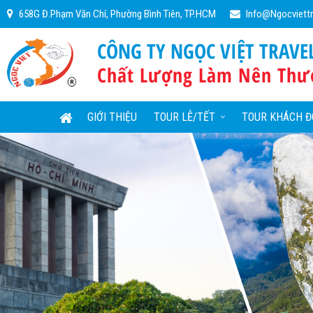
658G Đ.Phạm Văn Chí, Phường Bình Tiên, TP.HCM
Info@ngocviett
CÔNG TY NGỌC VIỆT TRAVE
Chất Lượng Làm Nên Thư
GIỚI THIỆU
TOUR LỄ/TẾT
TOUR KHÁCH Đ