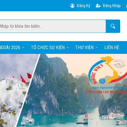
Đăng Ký
Đăng Nhập
GOÀI 2026
TỔ CHỨC SỰ KIỆN
THƯ VIỆN
LIÊN HỆ