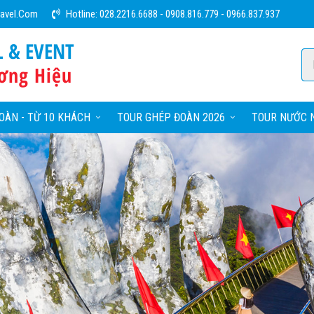
ravel.com
Hotline:
028.2216.6688
-
0908.816.779
-
0966.837.937
L & EVENT
ơng Hiệu
OÀN - TỪ 10 KHÁCH
TOUR GHÉP ĐOÀN 2026
TOUR NƯỚC N