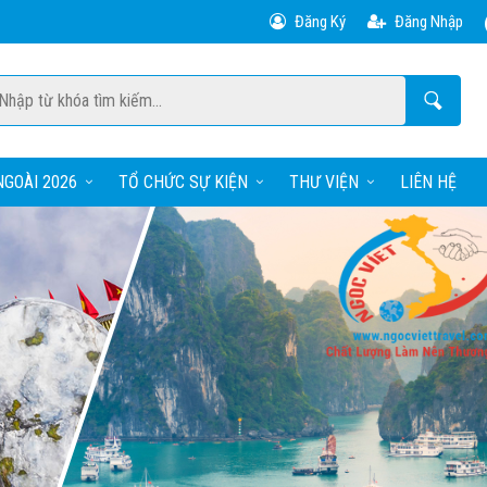
Đăng Ký
Đăng Nhập
GOÀI 2026
TỔ CHỨC SỰ KIỆN
THƯ VIỆN
LIÊN HỆ