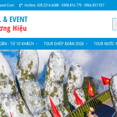
ravel.com
Hotline:
028.2216.6688
-
0908.816.779
-
0966.837.937
L & EVENT
ơng Hiệu
OÀN - TỪ 10 KHÁCH
TOUR GHÉP ĐOÀN 2026
TOUR NƯỚC N