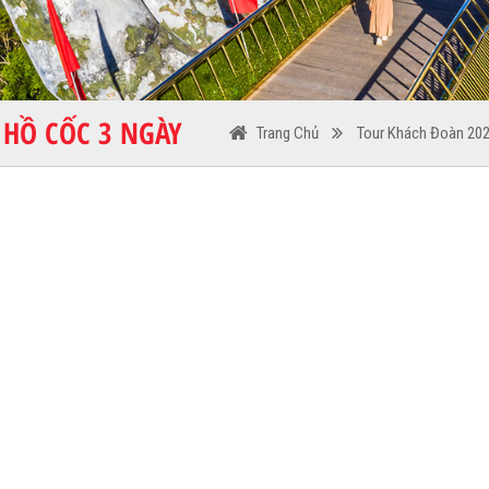
 HỒ CỐC 3 NGÀY
Trang Chủ
Tour Khách Đoàn 20