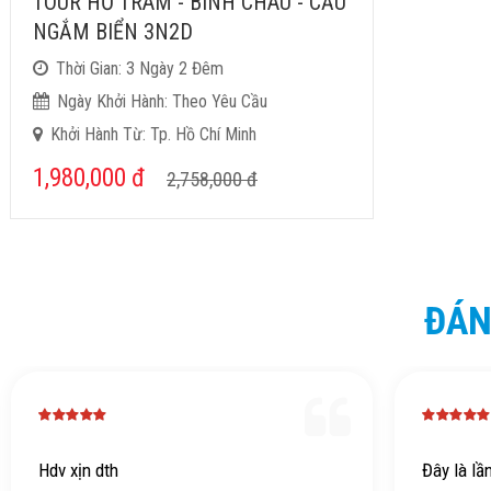
TOUR HỒ TRÀM - BÌNH CHÂU - CẦU
NGẮM BIỂN 3N2D
Thời Gian: 3 Ngày 2 Đêm
Ngày Khởi Hành: Theo Yêu Cầu
Khởi Hành Từ: Tp. Hồ Chí Minh
1,980,000
đ
2,758,000
đ
ĐÁN
Hdv xịn dth
Đây là lầ