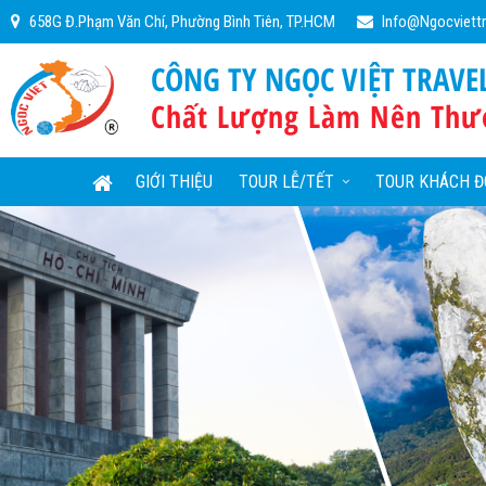
658G Đ.Phạm Văn Chí, Phường Bình Tiên, TP.HCM
Info@ngocviett
CÔNG TY NGỌC VIỆT TRAVE
Chất Lượng Làm Nên Thư
GIỚI THIỆU
TOUR LỄ/TẾT
TOUR KHÁCH Đ