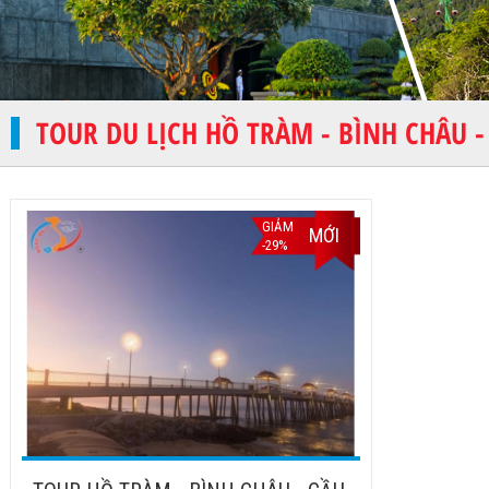
TOUR DU LỊCH HỒ TRÀM - BÌNH CHÂU -
GIẢM
MỚI
-29%