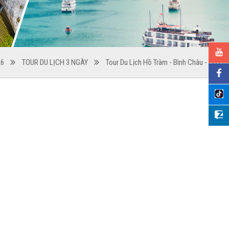
26
TOUR DU LỊCH 3 NGÀY
Tour Du Lịch Hồ Tràm - Bình Châu - Hồ Cố