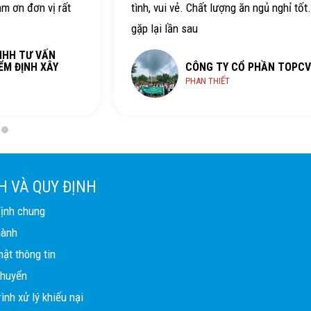
ảm ơn đơn vị rất
tình, vui vẻ. Chất lượng ăn ngủ nghỉ tốt
gặp lại lần sau
NHH TƯ VẤN
ỂM ĐỊNH XÂY
CÔNG TY CỔ PHẦN TOPCV
PHAN THIẾT
H VÀ QUY ĐỊNH
định chung
hành
ật thông tin
chuyển
ình xử lý khiếu nại