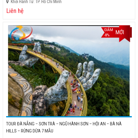
Khởi Hành Từ: TP. Hồ Chí Minh
Liên hệ
GIẢM
MỚI
-8%
TOUR ĐÀ NẴNG – SƠN TRÀ – NGŨ HÀNH SƠN – HỘI AN – BÀ NÀ
HILLS – RỪNG DỪA 7 MẪU