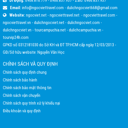
Di Động:
0908.816.779
-
0966.837.937
- Zalo:
0966.837.937
Email:
info@ngocviettravel.com
-
dulichngocviet668@gmail.com
Website:
ngocviet.net
-
ngocviettravel.net
-
ngocviettravel.com
-
ngocviettravel.vn
-
dulichngocviet.net
-
dulichngocviet.com
-
dulichngocviet.vn
-
tourcampuchia.net
-
dulichcampuchia.vn
-
tourvip24h.com
GPKD số 0312181030 do Sở KH và ĐT TP.HCM cấp ngày 12/03/2013 -
GĐ/Sở hữu website: Nguyễn Văn Học
CHÍNH SÁCH VÀ QUY ĐỊNH
Chính sách quy định chung
Chính sách bảo hành
Chính sách bảo mật thông tin
Chính sách vận chuyển
Chính sách quy trình xử lý khiếu nại
Điều khoản và quy định