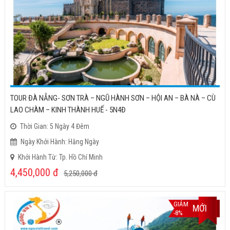
TOUR ĐÀ NẴNG- SƠN TRÀ – NGŨ HÀNH SƠN – HỘI AN – BÀ NÀ – CÙ
LAO CHÀM – KINH THÀNH HUẾ - 5N4Đ
Thời Gian: 5 Ngày 4 Đêm
Ngày Khởi Hành: Hằng Ngày
Khởi Hành Từ: Tp. Hồ Chí Minh
4,450,000
đ
5,250,000
đ
GIẢM
MỚI
-8%