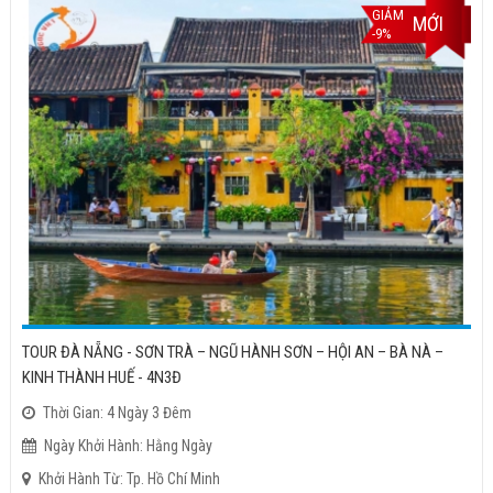
GIẢM
MỚI
-9%
TOUR ĐÀ NẴNG - SƠN TRÀ – NGŨ HÀNH SƠN – HỘI AN – BÀ NÀ –
KINH THÀNH HUẾ - 4N3Đ
Thời Gian: 4 Ngày 3 Đêm
Ngày Khởi Hành: Hằng Ngày
Khởi Hành Từ: Tp. Hồ Chí Minh