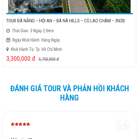
TOUR ĐÀ NẴNG – HỘI AN – BÀ NÀ HILLS – CÙ LAO CHÀM – 3N2Đ
Thời Gian: 3 Ngày 2 Đêm
Ngày Khởi Hành: Hằng Ngày
Khởi Hành Từ: Tp. Hồ Chí Minh
3,300,000
đ
3,750,000
đ
ĐÁNH GIÁ TOUR VÀ PHẢN HỒI KHÁCH
HÀNG