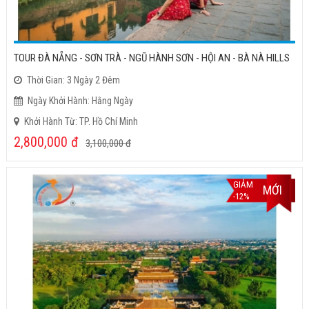
TOUR ĐÀ NẴNG - SƠN TRÀ - NGŨ HÀNH SƠN - HỘI AN - BÀ NÀ HILLS
Thời Gian: 3 Ngày 2 Đêm
Ngày Khởi Hành: Hằng Ngày
Khởi Hành Từ: TP. Hồ Chí Minh
2,800,000
đ
3,100,000
đ
GIẢM
MỚI
-12%