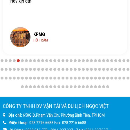
Hdv xịn dth
KPMG
HỒ TRÀM
CÔNG TY TNHH DV VẬN TẢI VÀ DU LỊCH NGỌC VIỆT
Địa chỉ:
658G Đ.Phạm Văn Chí, Phường Bình Tiên, TP.HCM
Điện thoại
:
028.2216.6688
Fax:
028.2216.6688