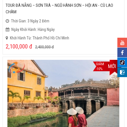
TOUR ĐÀ NẴNG – SƠN TRÀ – NGŨ HÀNH SƠN – HỘI AN - CÙ LAO
CHÀM
Thời Gian: 3 Ngày 2 Đêm
Ngày Khởi Hành: Hằng Ngày
Khởi Hành Từ: Thành Phố Hồ Chí Minh
2,100,000
đ
2,400,000
đ
GIẢM
MỚI
-10%