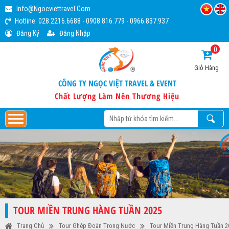
Info@ngocviettravel.com
Hotline:
028.2216.6688
-
0908.816.779
-
0966.837.937
Đăng Ký
Đăng Nhập
0
Giỏ Hàng
CÔNG TY NGỌC VIỆT TRAVEL & EVENT
Chất Lượng Làm Nên Thương Hiệu
TOUR MIỀN TRUNG HÀNG TUẦN 2025
Trang Chủ
Tour Ghép Đoàn Trong Nước
Tour Miền Trung Hàng Tuần 2