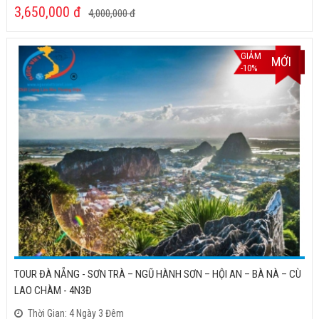
3,650,000
đ
4,000,000
đ
GIẢM
MỚI
-10%
TOUR ĐÀ NẴNG - SƠN TRÀ – NGŨ HÀNH SƠN – HỘI AN – BÀ NÀ – CÙ
LAO CHÀM - 4N3Đ
Thời Gian: 4 Ngày 3 Đêm