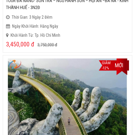
TOUR ĐÀ NẴNG- SƠN TRÀ – NGŨ HÀNH SƠN – HỘI AN –BÀ NÀ - KINH
THÀNH HUẾ - 3N2Đ
Thời Gian: 3 Ngày 2 Đêm
Ngày Khởi Hành: Hằng Ngày
Khởi Hành Từ: Tp. Hồ Chí Minh
3,450,000
đ
3,750,000
đ
GIẢM
MỚI
-12%