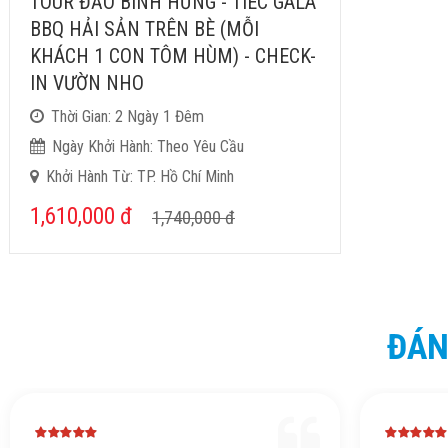
TOUR ĐẢO BÌNH HƯNG - TIÊC GALA
BBQ HẢI SẢN TRÊN BÈ (MỖI
KHÁCH 1 CON TÔM HÙM) - CHECK-
IN VƯỜN NHO
Thời Gian: 2 Ngày 1 Đêm
Ngày Khởi Hành: Theo Yêu Cầu
Khởi Hành Từ: TP. Hồ Chí Minh
1,610,000
đ
1,740,000
đ
ĐÁN