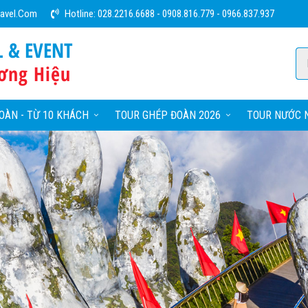
ravel.com
Hotline:
028.2216.6688
-
0908.816.779
-
0966.837.937
L & EVENT
ơng Hiệu
OÀN - TỪ 10 KHÁCH
TOUR GHÉP ĐOÀN 2026
TOUR NƯỚC N