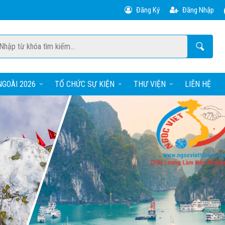
Đăng Ký
Đăng Nhập
GOÀI 2026
TỔ CHỨC SỰ KIỆN
THƯ VIỆN
LIÊN HỆ