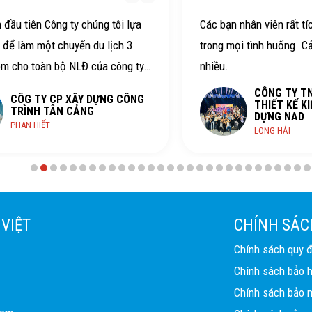
n đầu tiên Công ty chúng tôi lựa
Các bạn nhân viên rất tí
 để làm một chuyến du lịch 3
trong mọi tình huống. C
êm cho toàn bộ NLĐ của công ty.
nhiều.
ây là một chuyến đi hết sức vui,
CÔNG TY T
CÔG TY CP XÂY DỰNG CÔNG
THIẾT KẾ KI
hằm gắn bó hơn tình đoàn kết
TRÌNH TÂN CẢNG
DỰNG NAD
PHAN HIẾT
ng ty. Ngọc Việt travel thực sự
LONG HẢI
 trình hết sức tuyệt vời, có ý
cực kỳ vui với bạn HDV nổi tiếng
hào Võ Tòng, với ban điều hành
sức thân thiện, dễ thương (bị bên
 VIỆT
CHÍNH SÁC
uần ko kể thời gian), anh MC hóm
Chính sách quy 
 dắt hấp dẫn làm cho ai cũng
Chính sách bảo 
quẩy và còn nhiều người nữa ai
Chính sách bảo m
 sức đáng yêu. Cảm ơn Ngọc Việt