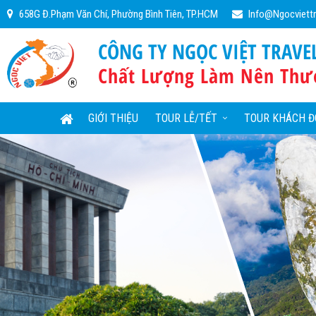
658G Đ.Phạm Văn Chí, Phường Bình Tiên, TP.HCM
Info@ngocviett
CÔNG TY NGỌC VIỆT TRAVE
Chất Lượng Làm Nên Thư
GIỚI THIỆU
TOUR LỄ/TẾT
TOUR KHÁCH Đ