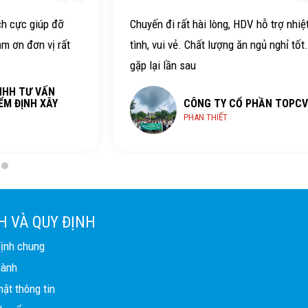
ch cực giúp đỡ
Chuyến đi rất hài lòng, HDV hỗ trợ nhiệ
ảm ơn đơn vị rất
tình, vui vẻ. Chất lượng ăn ngủ nghỉ tốt
gặp lại lần sau
NHH TƯ VẤN
ỂM ĐỊNH XÂY
CÔNG TY CỔ PHẦN TOPCV
PHAN THIẾT
H VÀ QUY ĐỊNH
định chung
hành
ật thông tin